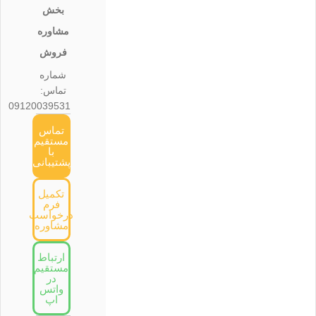
بخش
مشاوره
فروش
شماره
تماس:
09120039531
تماس
مستقیم
با
پشتیبانی
تکمیل
فرم
درخواست
مشاوره
ارتباط
مستقیم
در
واتس
اپ