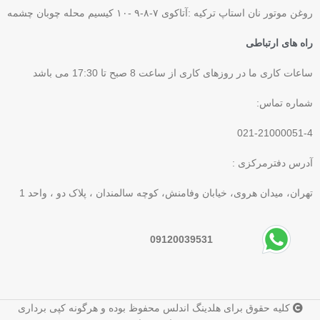
روغن موتور نان استاپ ترکیه :آتاکوی ۷-۸-۹ -۱۰ کیسیم محله چوبان چشمه
راه های ارتباطی
ساعات کاری ما در روزهای کاری از ساعت 8 صبح تا 17:30 می باشد
شماره تماس:
021-21000051-4
آدرس دفترمرکزی :
تهران، میدان هروی، خیابان وفامنش، کوچه سالمندان ، پلاک دو ، واحد 1
09120039531
کلیه حقوق برای هلدینگ اندلس محفوظ بوده و هرگونه کپی برداری