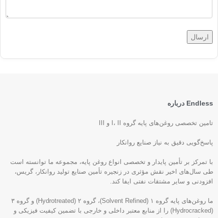
Endless درباره
تامین تخصصی روغن‌های پایه گروه I، II و III
پاسخ‌گویی دقیق به نیاز صنایع روانکار
با تمرکز بر تأمین پایدار و تخصصی انواع روغن پایه، مجموعه ما توانسته است
طی سال‌های اخیر نقش مؤثری در زنجیره تأمین صنایع تولید روانکار، گریس،
افزودنی و سایر مشتقات نفتی ایفا کند.
ما روغن‌های پایه گروه ۱ (Solvent Refined)، گروه ۲ (Hydrotreated) و گروه ۳
(Hydrocracked) را از منابع معتبر داخلی و خارجی با تضمین کیفیت فیزیکی و