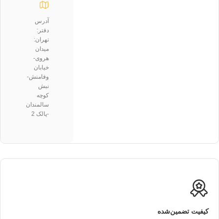
آدرس
دفتر:
تهران:
میدان
هروی-
خیابان
وفامنش-
نبش
کوچه
سالمندان
-پالک 2
کیفیت تضمین‌شده