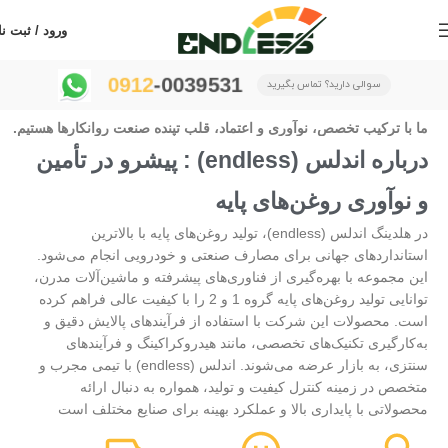
ورود / ثبت نا
0912
-0039531
سوالی دارید؟ تماس بگیرید
م
ا
ب
ا
ت
ر
ک
ی
ب
ت
خ
ص
ص
،
ن
و
آ
و
ر
ی
و
ا
ع
ت
م
ا
د
،
ق
ل
ب
ت
پ
ن
د
ه
ص
ن
ع
ت
ر
و
ا
ن
ک
ا
ر
ه
ا
ه
س
ت
ی
م
.
درباره اندلس (endless) : پیشرو در تأمین
و نوآوری روغن‌های پایه
در هلدینگ اندلس (endless)، تولید روغن‌های پایه با بالاترین
استانداردهای جهانی برای مصارف صنعتی و خودرویی انجام می‌شود.
این مجموعه با بهره‌گیری از فناوری‌های پیشرفته و ماشین‌آلات مدرن،
توانایی تولید روغن‌های پایه گروه 1 و 2 را با کیفیت عالی فراهم کرده
است. محصولات این شرکت با استفاده از فرآیندهای پالایش دقیق و
به‌کارگیری تکنیک‌های تخصصی، مانند هیدروکراکینگ و فرآیندهای
سنتزی، به بازار عرضه می‌شوند. اندلس (endless) با تیمی مجرب و
متخصص در زمینه کنترل کیفیت و تولید، همواره به دنبال ارائه
محصولاتی با پایداری بالا و عملکرد بهینه برای صنایع مختلف است