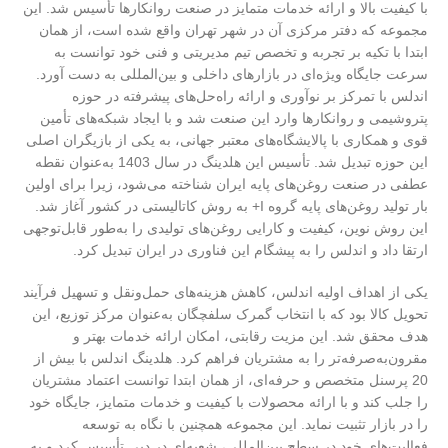
با کیفیت بالا و ارائه خدمات متمایز در صنعت روانکارها تأسیس شد. این
مجموعه که دفتر مرکزی آن در شهر تهران واقع شده است، از همان
ابتدا با تکیه بر تجربه و تخصص تیم مدیریتی و فنی خود توانست به
سرعت جایگاه ویژه‌ای در بازارهای داخلی و بین‌المللی به دست آورد.
اندلس با تمرکز بر نوآوری و ارائه راه‌حل‌های پیشرفته در حوزه
پتروشیمی و روانکارها وارد این صنعت شد و با ایجاد شبکه‌های تأمین
قوی و همکاری با پالایشگاه‌های معتبر جهانی، به یکی از بازیگران اصلی
این حوزه تبدیل شد. تأسیس این هلدینگ در سال 1403 به‌عنوان نقطه
عطفی در صنعت روغن‌های پایه ایران شناخته می‌شود، زیرا برای اولین
بار تولید روغن‌های پایه گروه I+ به روش کاتالیستی در کشور آغاز شد.
این روش نوین، کیفیت و کارایی روغن‌های تولیدی را به‌طور قابل‌توجهی
ارتقا داد و اندلس را به پیشگام این فناوری در ایران تبدیل کرد.
یکی از اهداف اولیه اندلس، کاهش هزینه‌های حمل‌ونقل و تسهیل فرآیند
تحویل کالا بود که با انتخاب گمرک سلفچگان به‌عنوان مرکز توزیع، این
هدف محقق شد. این مزیت رقابتی، امکان ارائه خدمات بهتر و
مقرون‌به‌صرفه‌تر را به مشتریان فراهم کرد. هلدینگ اندلس با بیش از
20 پرسنل متخصص و حرفه‌ای، از همان ابتدا توانست اعتماد مشتریان
را جلب کند و با ارائه محصولات با کیفیت و خدمات متمایز، جایگاه خود
را در بازار تثبیت نماید. این مجموعه همچنین با نگاه به توسعه
فعالیت‌های خود در سطح بین‌المللی، شعبه‌ای در دبی تأسیس کرد و به