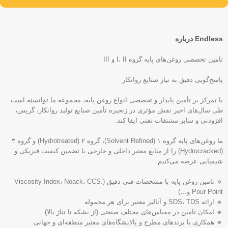
Endless درباره
تامین تخصصی روغن‌های پایه گروه I، II و III
پاسخ‌گویی دقیق به نیاز صنایع روانکار
با تمرکز بر تأمین پایدار و تخصصی انواع روغن پایه، مجموعه ما توانسته است
طی سال‌های اخیر نقش مؤثری در زنجیره تأمین صنایع تولید روانکار، گریس،
افزودنی و سایر مشتقات نفتی ایفا کند.
ما روغن‌های پایه گروه ۱ (Solvent Refined)، گروه ۲ (Hydrotreated) و گروه ۳
(Hydrocracked) را از منابع معتبر داخلی و خارجی با تضمین کیفیت فیزیکی و
شیمیایی عرضه می‌کنیم.
🔹 تامین روغن پایه با مشخصات فنی دقیق (Viscosity Index، Noack، CCS،
Pour Point و…)
🔹 ارائه SDS، TDS و آنالیز معتبر برای هر محموله
🔹 امکان تامین در مقیاس‌های مختلف صنعتی (از بشکه تا تناژ بالا)
🔹 همکاری با برندهای مطرح و پالایشگاه‌های معتبر منطقه‌ای و جهانی